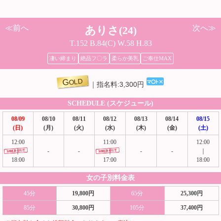
≪前へ
次へ≫
ありさ(24)
T.152 B.84(C) W.58 H.83
凄い締まり
絶品フ〇ラ
柔らか美乳
ご奉仕MAX
GOLD
指名料:3,300円
SCHEDULE (スケジュール)
08/09
08/10
08/11
08/12
08/13
08/14
08/15
(日)
(月)
(火)
(水)
(木)
(金)
(土)
12:00
11:00
12:00
｜
-
-
｜
-
-
｜
18:00
17:00
18:00
女の子別料金表
45分
19,800円
65分
25,300円
85分
30,800円
105分
37,400円