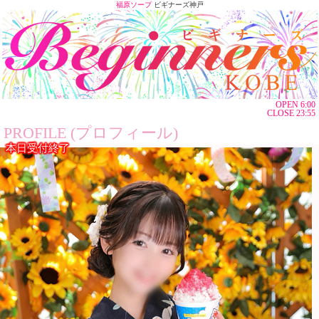
福原ソープ
ビギナーズ神戸
OPEN 6:00
CLOSE 23:55
PROFILE (プロフィール)
本日受付終了