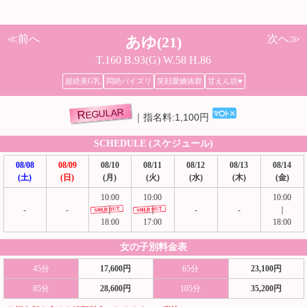
≪前へ
次へ≫
あゆ(21)
T.160 B.93(G) W.58 H.86
超絶美G乳
悶絶パイズリ
笑顔愛嬌抜群
甘えん坊♥
REGULAR
指名料:1,100円
SCHEDULE (スケジュール)
08/08
08/09
08/10
08/11
08/12
08/13
08/14
(土)
(日)
(月)
(火)
(水)
(木)
(金)
10:00
10:00
10:00
-
-
｜
｜
-
-
｜
18:00
17:00
18:00
女の子別料金表
45分
17,600円
65分
23,100円
85分
28,600円
105分
35,200円