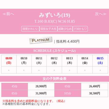
≪前へ
次へ≫
みずいろ(19)
T.160 B.83(C) W.56 H.85
清楚かわいい
現役女子大生
経験少なめ
ドMかも♡
PLATINUM
指名料:4,400円
SCHEDULE (スケジュール)
08/09
08/10
08/11
08/12
08/13
08/14
08/15
(日)
(月)
(火)
(水)
(木)
(金)
(土)
-
-
-
-
-
-
-
女の子別料金表
45分
20,900円
65分
26,400円
85分
31,900円
105分
38,500円
※指名料を含めた総額料金になります。（税込）
※各種割引前の基本料金になります。