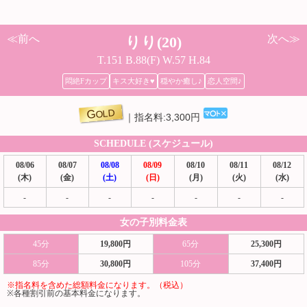
≪前へ
次へ≫
りり(20)
T.151 B.88(F) W.57 H.84
悶絶Fカップ
キス大好き♥
穏やか癒し♪
恋人空間♪
GOLD
指名料:3,300円
SCHEDULE (スケジュール)
08/06
08/07
08/08
08/09
08/10
08/11
08/12
(木)
(金)
(土)
(日)
(月)
(火)
(水)
-
-
-
-
-
-
-
女の子別料金表
45分
19,800円
65分
25,300円
85分
30,800円
105分
37,400円
※指名料を含めた総額料金になります。（税込）
※各種割引前の基本料金になります。