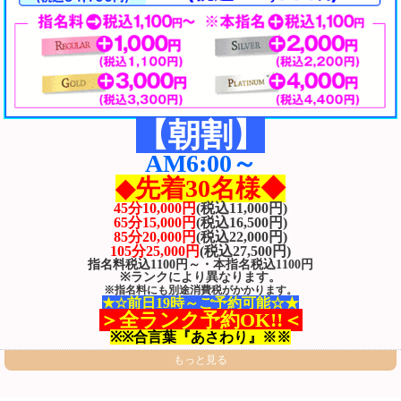
【朝割】
AM6:00～
◆先着30名様◆
45分10,000円
(税込11,000円)
65分15,000円
(税込16,500円)
85分20,000円
(税込22,000円)
105分25,000円
(税込27,500円)
指名料税込1100円～・
本指名
税込
1100円
※ランクにより異なります。
※指名料にも別途消費税がかかります。
★☆前日19時～ご予約可能☆★
＞全ランク予約OK!!＜
※※合言葉『あさわり』※※
もっと見る