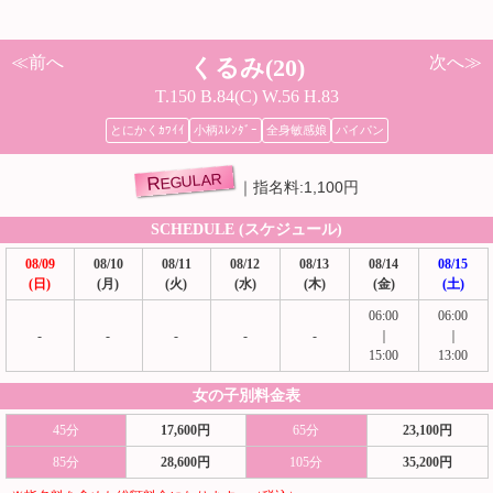
≪前へ
次へ≫
くるみ(20)
T.150 B.84(C) W.56 H.83
とにかくｶﾜｲｲ
小柄ｽﾚﾝﾀﾞｰ
全身敏感娘
パイパン
REGULAR
指名料:1,100円
SCHEDULE (スケジュール)
08/09
08/10
08/11
08/12
08/13
08/14
08/15
(日)
(月)
(火)
(水)
(木)
(金)
(土)
06:00
06:00
-
-
-
-
-
｜
｜
15:00
13:00
女の子別料金表
45分
17,600円
65分
23,100円
85分
28,600円
105分
35,200円