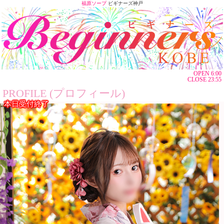
福原ソープ
ビギナーズ神戸
OPEN 6:00
CLOSE 23:55
PROFILE (プロフィール)
本日受付終了