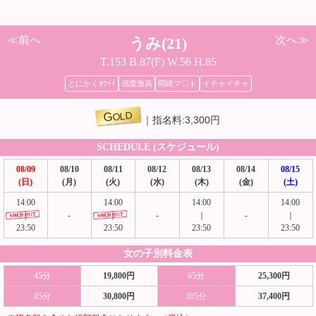
≪前へ
次へ≫
うみ(21)
T.153 B.87(F) W.56 H.85
とにかくｶﾜｲｲ
感度激高
悶絶マ〇ト
イチャイチャ
GOLD
指名料:3,300円
SCHEDULE (スケジュール)
08/09
08/10
08/11
08/12
08/13
08/14
08/15
(日)
(月)
(火)
(水)
(木)
(金)
(土)
14:00
14:00
14:00
14:00
｜
-
｜
-
｜
-
｜
23:50
23:50
23:50
23:50
女の子別料金表
45分
19,800円
65分
25,300円
85分
30,800円
105分
37,400円