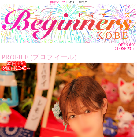
福原ソープ
ビギナーズ神戸
OPEN 6:00
CLOSE 23:55
PROFILE (プロフィール)
本日出勤
次回：13:45～