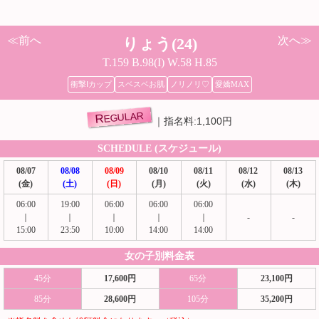
≪前へ
次へ≫
りょう(24)
T.159 B.98(I) W.58 H.85
衝撃Ⅰカップ
スベスベお肌
ノリノリ♡
愛嬌MAX
REGULAR
指名料:1,100円
SCHEDULE (スケジュール)
08/07
08/08
08/09
08/10
08/11
08/12
08/13
(金)
(土)
(日)
(月)
(火)
(水)
(木)
06:00
19:00
06:00
06:00
06:00
｜
｜
｜
｜
｜
-
-
15:00
23:50
10:00
14:00
14:00
女の子別料金表
45分
17,600円
65分
23,100円
85分
28,600円
105分
35,200円