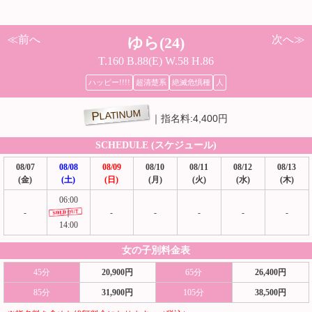
≪前へ
次へ≫
ゆら(24)
T.160 B.88(E) W.58 H.86
ハッピー!!!!
超清楚系
絶滅危惧種
人
PLATINUM
指名料:4,400円
SCHEDULE (スケジュール)
08/07
08/08
08/09
08/10
08/11
08/12
08/13
(金)
(土)
(日)
(月)
(火)
(水)
(木)
06:00
-
｜
-
-
-
-
-
14:00
女の子別料金表
45分
20,900円
65分
26,400円
85分
31,900円
105分
38,500円